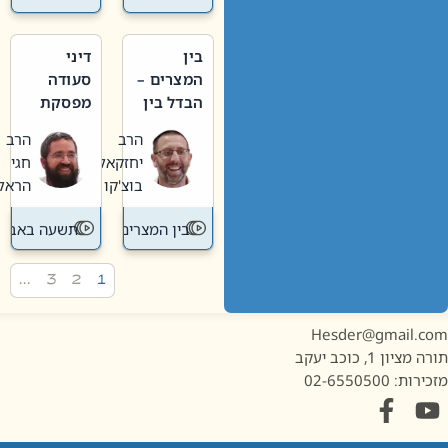
בין
דיני
המצרים –
סעודה
הבדל בין
מפסקת
אבלות
וערב
הרב
הרב
חדשה
תשעה
יחזקאל
חגי
לישנה
באב
בוצ'קו
הראל
בין המצרים
תשעה באב
…
3
2
1
Hesder@gmail.c
מציון 1, כוכב יעקב
ות: 02-6550500