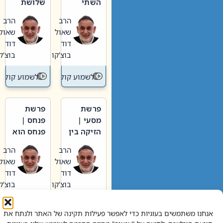
השתי
שלושת
וערב של
האבות
הרב
הרב
חיינו
שאול
שאול
דוד
דוד
בוצ'קו
בוצ'קו
לשמוע קול תורה – מדרש בפרשה
לשמוע קול תור
פרשת
פרשת
מסעי |
פנחס |
הזיקה בין
פנחס הוא
הכהן
אליהו: בין
הרב
הרב
הגדול לעם
קנאות
שאול
שאול
הורסת
דוד
דוד
לקנאות
בוצ'קו
בוצ'קו
בונה
לשמוע קול תורה – מדרש בפרשה
לשמוע קול תור
אנחנו משתמשים בעוגיות כדי לאפשר פעילות תקינה של האתר ולנתח את