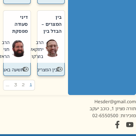
בין
דיני
המצרים –
סעודה
הבדל בין
מפסקת
אבלות
וערב
הרב
הרב
חדשה
תשעה
יחזקאל
חגי
לישנה
באב
בוצ'קו
הראל
בין המצרים
תשעה באב
…
3
2
1
Hesder@gmail.c
מציון 1, כוכב יעקב
ות: 02-6550500