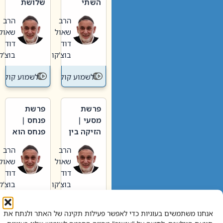
השתי
שלושת
וערב של
האבות
הרב
הרב
חיינו
שאול
שאול
דוד
דוד
בוצ'קו
בוצ'קו
לשמוע קול תורה – מדרש בפרשה
לשמוע קול תור
פרשת
פרשת
מסעי |
פנחס |
הזיקה בין
פנחס הוא
הכהן
אליהו: בין
הרב
הרב
הגדול לעם
קנאות
שאול
שאול
הורסת
דוד
דוד
לקנאות
בוצ'קו
בוצ'קו
בונה
לשמוע קול תורה – מדרש בפרשה
לשמוע קול תור
אנחנו משתמשים בעוגיות כדי לאפשר פעילות תקינה של האתר ולנתח את