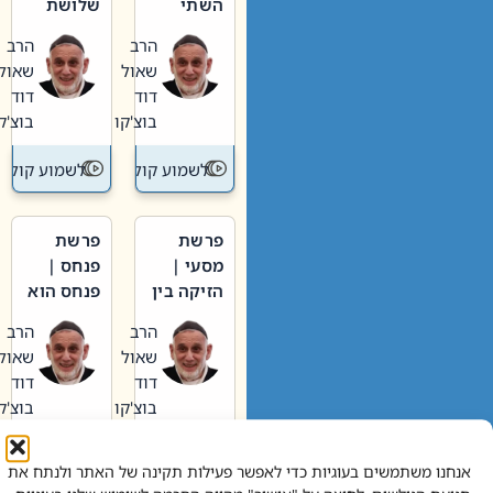
השתי
שלושת
וערב של
האבות
הרב
הרב
חיינו
שאול
שאול
דוד
דוד
בוצ'קו
בוצ'קו
לשמוע קול תורה – מדרש בפרשה
לשמוע קול תור
פרשת
פרשת
מסעי |
פנחס |
הזיקה בין
פנחס הוא
הכהן
אליהו: בין
הרב
הרב
הגדול לעם
קנאות
שאול
שאול
הורסת
דוד
דוד
לקנאות
בוצ'קו
בוצ'קו
בונה
לשמוע קול תורה – מדרש בפרשה
לשמוע קול תור
אנחנו משתמשים בעוגיות כדי לאפשר פעילות תקינה של האתר ולנתח את