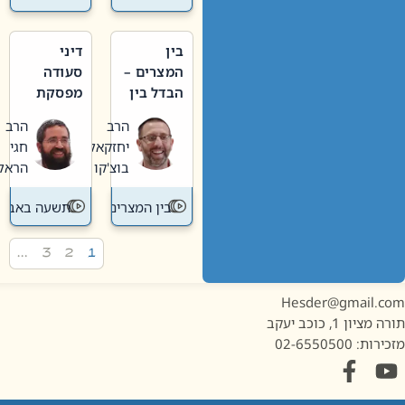
בין
דיני
המצרים –
סעודה
הבדל בין
מפסקת
אבלות
וערב
הרב
הרב
חדשה
תשעה
יחזקאל
חגי
לישנה
באב
בוצ'קו
הראל
בין המצרים
תשעה באב
…
3
2
1
Hesder@gmail.c
מציון 1, כוכב יעקב
ות: 02-6550500