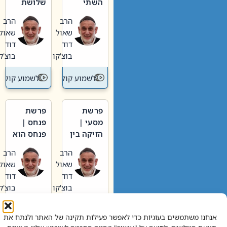
השתי
שלושת
וערב של
האבות
הרב
הרב
חיינו
שאול
שאול
דוד
דוד
בוצ'קו
בוצ'קו
לשמוע קול תורה – מדרש בפרשה
לשמוע קול תור
פרשת
פרשת
מסעי |
פנחס |
הזיקה בין
פנחס הוא
הכהן
אליהו: בין
הרב
הרב
הגדול לעם
קנאות
שאול
שאול
הורסת
דוד
דוד
לקנאות
בוצ'קו
בוצ'קו
בונה
לשמוע קול תורה – מדרש בפרשה
לשמוע קול תור
אנחנו משתמשים בעוגיות כדי לאפשר פעילות תקינה של האתר ולנתח את