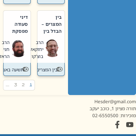
בין
דיני
המצרים –
סעודה
הבדל בין
מפסקת
אבלות
וערב
הרב
הרב
חדשה
תשעה
יחזקאל
חגי
לישנה
באב
בוצ'קו
הראל
בין המצרים
תשעה באב
…
3
2
1
Hesder@gmail.c
מציון 1, כוכב יעקב
ות: 02-6550500