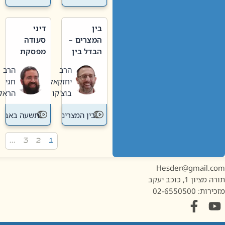
בין
דיני
המצרים –
סעודה
הבדל בין
מפסקת
אבלות
וערב
הרב
הרב
חדשה
תשעה
יחזקאל
חגי
לישנה
באב
בוצ'קו
הראל
בין המצרים
תשעה באב
…
3
2
1
Hesder@gmail.c
מציון 1, כוכב יעקב
ות: 02-6550500