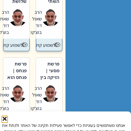
השתי
שלושת
וערב של
האבות
הרב
הרב
חיינו
שאול
שאול
דוד
דוד
בוצ'קו
בוצ'קו
לשמוע קול תורה – מדרש בפרשה
לשמוע קול תור
פרשת
פרשת
מסעי |
פנחס |
הזיקה בין
פנחס הוא
הכהן
אליהו: בין
הרב
הרב
הגדול לעם
קנאות
שאול
שאול
הורסת
דוד
דוד
לקנאות
בוצ'קו
בוצ'קו
בונה
לשמוע קול תורה – מדרש בפרשה
לשמוע קול תור
אנחנו משתמשים בעוגיות כדי לאפשר פעילות תקינה של האתר ולנתח את