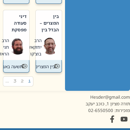
בין
דיני
המצרים –
סעודה
הבדל בין
מפסקת
אבלות
וערב
הרב
הרב
חדשה
תשעה
יחזקאל
חגי
לישנה
באב
בוצ'קו
הראל
בין המצרים
תשעה באב
…
3
2
1
Hesder@gmail.c
מציון 1, כוכב יעקב
ות: 02-6550500