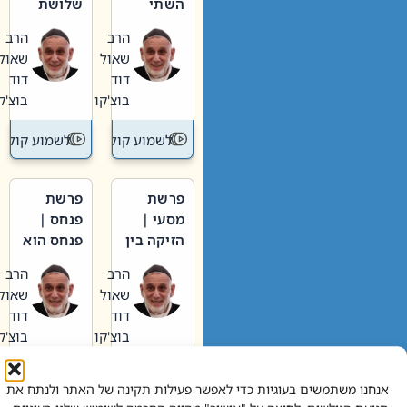
השתי
שלושת
וערב של
האבות
הרב
הרב
חיינו
שאול
שאול
דוד
דוד
בוצ'קו
בוצ'קו
לשמוע קול תורה – מדרש בפרשה
לשמוע קול תור
פרשת
פרשת
מסעי |
פנחס |
הזיקה בין
פנחס הוא
הכהן
אליהו: בין
הרב
הרב
הגדול לעם
קנאות
שאול
שאול
הורסת
דוד
דוד
לקנאות
בוצ'קו
בוצ'קו
בונה
לשמוע קול תורה – מדרש בפרשה
לשמוע קול תור
אנחנו משתמשים בעוגיות כדי לאפשר פעילות תקינה של האתר ולנתח את