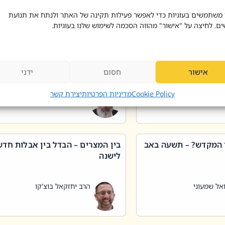
 דוד בוצ'קו
הרב שאול דוד בוצ'קו
 משתמשים בעוגיות כדי לאפשר פעילות תקינה של האתר ולנתח את תנועת
ים. לחיצה על "אישור" מהווה הסכמה לשימוש שלנו בעוגיות.
 שטיפת כלים בשבת –
ליקוטי מוהר"ן תניינא – גם לצדיקי
מן שכג
האמת יש ביטול תורה
אישור
חסום
ידני
אל שמעוני
הרב יאיר בידני
Cookie Policy
מדיניות הפרטיות
יצירת קשר
 המקדש? – תשעה באב
בין המצרים – הבדל בין אבלות חד
לישנה
אל שמעוני
הרב יחזקאל בוצ'קו