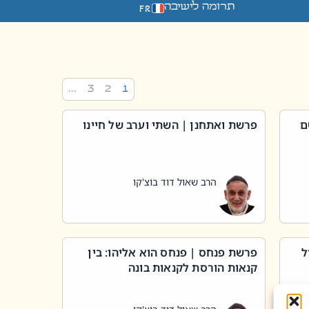
תרומה לישיבה
FR
…
3
2
1
ם
פרשת ואתחנן | השתי וערב של חיינו
הרב שאול דוד בוצ'קו
ל
פרשת פנחס | פנחס הוא אליהו: בין
קנאות הורסת לקנאות בונה