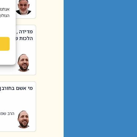
הרב שאול
אנחנו
הגולש
מדידה , קניה ,
הלכות שבת – סי
הרב שמו
מי אשם בחורבן
הרב שמו