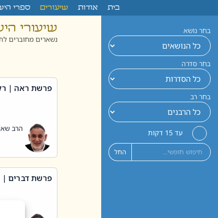
לתוכן
בית
אודות
שיעורים
ספרי היש
שיעורי הי
בחר נושא
נשארים מחוברים לתו
בחר סדרה
פרשת ראה | רק
בחר רב
הרב שאול
עד 15 דקות
החל
פרשת דברים | 