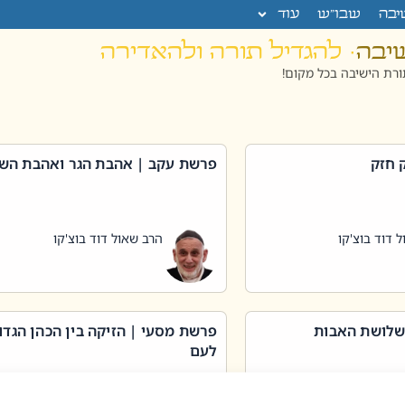
יבה
שבו”ש
עוד
שיבה
· להגדיל תורה ולהאדירה
רת הישיבה בכל מקום!
 חזק
פרשת עקב | אהבת הגר ואהבת הש
 דוד בוצ'קו
הרב שאול דוד בוצ'קו
שלושת האבות
פרשת מסעי | הזיקה בין הכהן הגדו
לעם