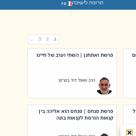
תרומה לישיבה
FR
…
3
2
1
ם
פרשת ואתחנן | השתי וערב של חיינו
הרב שאול דוד בוצ'קו
ל
פרשת פנחס | פנחס הוא אליהו: בין
קנאות הורסת לקנאות בונה