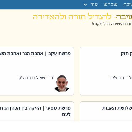
יבה
שבו”ש
עוד
שיבה
· להגדיל תורה ולהאדירה
רת הישיבה בכל מקום!
 חזק
פרשת עקב | אהבת הגר ואהבת הש
 דוד בוצ'קו
הרב שאול דוד בוצ'קו
שלושת האבות
פרשת מסעי | הזיקה בין הכהן הגדו
לעם