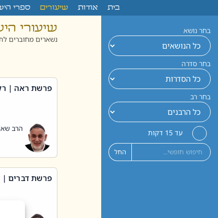
לתוכן
בית
אודות
שיעורים
ספרי היש
שיעורי הי
בחר נושא
נשארים מחוברים לתו
בחר סדרה
פרשת ראה | רק
בחר רב
הרב שאול
עד 15 דקות
החל
פרשת דברים | 