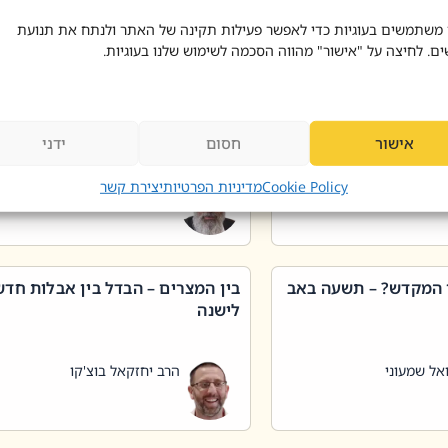
 דוד בוצ'קו
הרב שאול דוד בוצ'קו
 משתמשים בעוגיות כדי לאפשר פעילות תקינה של האתר ולנתח את תנועת
ים. לחיצה על "אישור" מהווה הסכמה לשימוש שלנו בעוגיות.
 שטיפת כלים בשבת –
ליקוטי מוהר"ן תניינא – גם לצדיקי
מן שכג
האמת יש ביטול תורה
אישור
חסום
ידני
אל שמעוני
הרב יאיר בידני
Cookie Policy
מדיניות הפרטיות
יצירת קשר
 המקדש? – תשעה באב
בין המצרים – הבדל בין אבלות חד
לישנה
אל שמעוני
הרב יחזקאל בוצ'קו