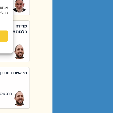
הרב שאול
אנחנו
הגולש
מדידה , קניה ,
הלכות שבת – סי
הרב שמו
מי אשם בחורבן
הרב שמו