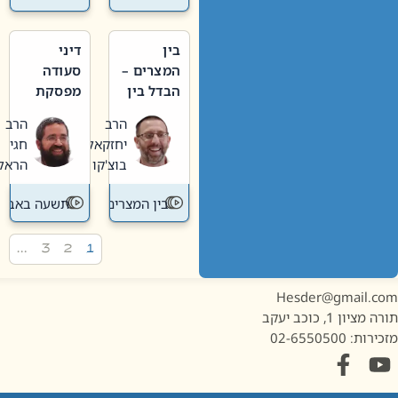
בין
דיני
המצרים –
סעודה
הבדל בין
מפסקת
אבלות
וערב
הרב
הרב
חדשה
תשעה
יחזקאל
חגי
לישנה
באב
בוצ'קו
הראל
בין המצרים
תשעה באב
…
3
2
1
Hesder@gmail.c
מציון 1, כוכב יעקב
ות: 02-6550500