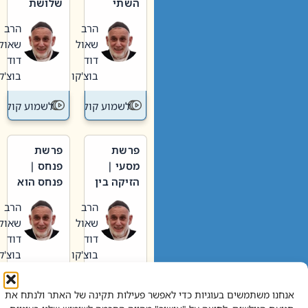
השתי
שלושת
וערב של
האבות
הרב
הרב
חיינו
שאול
שאול
דוד
דוד
בוצ'קו
בוצ'קו
לשמוע קול תורה – מדרש בפרשה
לשמוע קול תור
פרשת
פרשת
מסעי |
פנחס |
הזיקה בין
פנחס הוא
הכהן
אליהו: בין
הרב
הרב
הגדול לעם
קנאות
שאול
שאול
הורסת
דוד
דוד
לקנאות
בוצ'קו
בוצ'קו
בונה
לשמוע קול תורה – מדרש בפרשה
לשמוע קול תור
אנחנו משתמשים בעוגיות כדי לאפשר פעילות תקינה של האתר ולנתח את