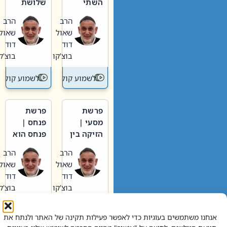
השתי
שלושת
וערב של
האבות
הרב
הרב
חיינו
שאול
שאול
דוד
דוד
בוצ'קו
בוצ'קו
לשמוע קול תורה – מדרש בפרשה
לשמוע קול תור
פרשת
פרשת
מסעי |
פנחס |
הזיקה בין
פנחס הוא
הכהן
אליהו: בין
הרב
הרב
הגדול לעם
קנאות
שאול
שאול
הורסת
דוד
דוד
לקנאות
בוצ'קו
בוצ'קו
בונה
לשמוע קול תורה – מדרש בפרשה
לשמוע קול תור
אנחנו משתמשים בעוגיות כדי לאפשר פעילות תקינה של האתר ולנתח את