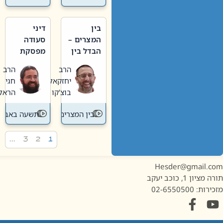
בין
דיני
המצרים –
סעודה
הבדל בין
מפסקת
אבלות
וערב
הרב
הרב
חדשה
תשעה
יחזקאל
חגי
לישנה
באב
בוצ'קו
הראל
בין המצרים
תשעה באב
…
3
2
1
Hesder@gmail.c
מציון 1, כוכב יעקב
ות: 02-6550500