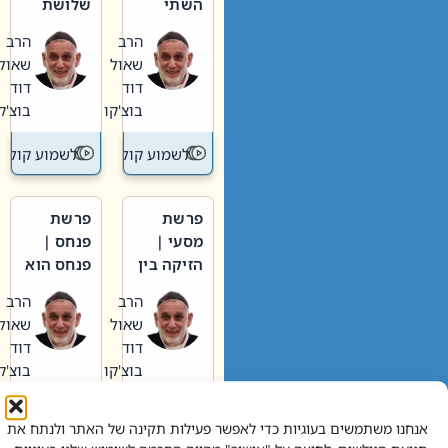
השתי
שלושת
וערב של
האבות
הרב
הרב
חיינו
שאול
שאול
דוד
דוד
בוצ'קו
בוצ'קו
לשמוע קול תורה – מדרש בפרשה
לשמוע קול תור
פרשת
פרשת
מסעי |
פנחס |
הזיקה בין
פנחס הוא
הכהן
אליהו: בין
הרב
הרב
הגדול לעם
קנאות
שאול
שאול
הורסת
דוד
דוד
לקנאות
בוצ'קו
בוצ'קו
בונה
לשמוע קול תורה – מדרש בפרשה
לשמוע קול תור
אנחנו משתמשים בעוגיות כדי לאפשר פעילות תקינה של האתר ולנתח את