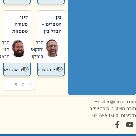
בין
דיני
המצרים –
סעודה
הבדל בין
מפסקת
אבלות
וערב
הרב
הרב
חדשה
תשעה
יחזקאל
חגי
לישנה
באב
בוצ'קו
הראל
בין המצרים
תשעה באב
…
3
2
1
Hesder@gmail.c
מציון 1, כוכב יעקב
ות: 02-6550500