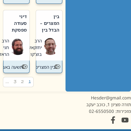
בין
דיני
המצרים –
סעודה
הבדל בין
מפסקת
אבלות
וערב
הרב
הרב
חדשה
תשעה
יחזקאל
חגי
לישנה
באב
בוצ'קו
הראל
בין המצרים
תשעה באב
…
3
2
1
Hesder@gmail.c
מציון 1, כוכב יעקב
ות: 02-6550500