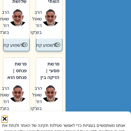
השתי
שלושת
וערב של
האבות
הרב
הרב
חיינו
שאול
שאול
דוד
דוד
בוצ'קו
בוצ'קו
לשמוע קול תורה – מדרש בפרשה
לשמוע קול תור
פרשת
פרשת
מסעי |
פנחס |
הזיקה בין
פנחס הוא
הכהן
אליהו: בין
הרב
הרב
הגדול לעם
קנאות
שאול
שאול
הורסת
דוד
דוד
לקנאות
בוצ'קו
בוצ'קו
בונה
לשמוע קול תורה – מדרש בפרשה
לשמוע קול תור
אנחנו משתמשים בעוגיות כדי לאפשר פעילות תקינה של האתר ולנתח את