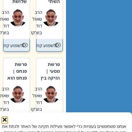
השתי
שלושת
וערב של
האבות
הרב
הרב
חיינו
שאול
שאול
דוד
דוד
בוצ'קו
בוצ'קו
לשמוע קול תורה – מדרש בפרשה
לשמוע קול תור
פרשת
פרשת
מסעי |
פנחס |
הזיקה בין
פנחס הוא
הכהן
אליהו: בין
הרב
הרב
הגדול לעם
קנאות
שאול
שאול
הורסת
דוד
דוד
לקנאות
בוצ'קו
בוצ'קו
בונה
לשמוע קול תורה – מדרש בפרשה
לשמוע קול תור
אנחנו משתמשים בעוגיות כדי לאפשר פעילות תקינה של האתר ולנתח את