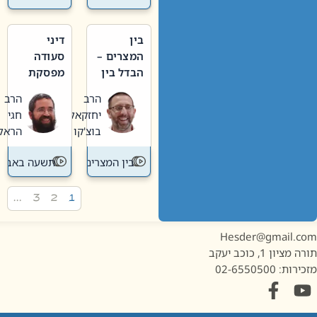
בין
דיני
המצרים –
סעודה
הבדל בין
מפסקת
אבלות
וערב
הרב
הרב
חדשה
תשעה
יחזקאל
חגי
לישנה
באב
בוצ'קו
הראל
בין המצרים
תשעה באב
…
3
2
1
Hesder@gmail.c
מציון 1, כוכב יעקב
ות: 02-6550500