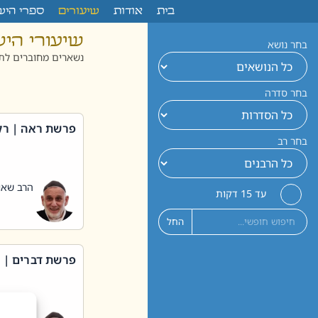
לתוכן
בית
אודות
שיעורים
ספרי היש
שיעורי הי
בחר נושא
נשארים מחוברים לתו
בחר סדרה
פרשת ראה | רק
בחר רב
הרב שאול
עד 15 דקות
החל
פרשת דברים | 