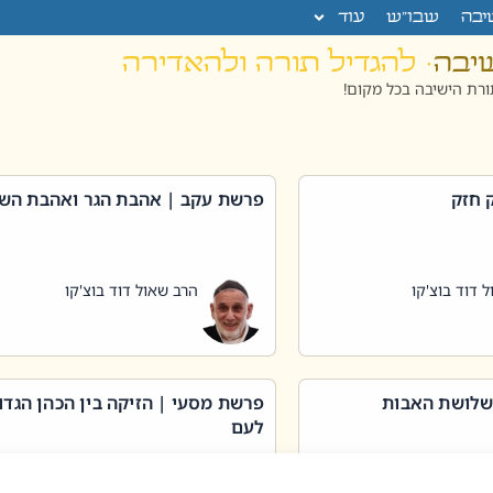
יבה
שבו”ש
עוד
שיבה
· להגדיל תורה ולהאדירה
רת הישיבה בכל מקום!
 חזק
פרשת עקב | אהבת הגר ואהבת הש
 דוד בוצ'קו
הרב שאול דוד בוצ'קו
שלושת האבות
פרשת מסעי | הזיקה בין הכהן הגדו
לעם