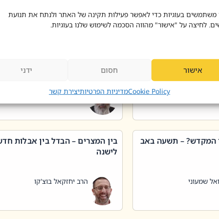
 דוד בוצ'קו
הרב שאול דוד בוצ'קו
 משתמשים בעוגיות כדי לאפשר פעילות תקינה של האתר ולנתח את תנועת
ים. לחיצה על "אישור" מהווה הסכמה לשימוש שלנו בעוגיות.
 שטיפת כלים בשבת –
ליקוטי מוהר"ן תניינא – גם לצדיקי
מן שכג
האמת יש ביטול תורה
אישור
חסום
ידני
אל שמעוני
הרב יאיר בידני
Cookie Policy
מדיניות הפרטיות
יצירת קשר
 המקדש? – תשעה באב
בין המצרים – הבדל בין אבלות חד
לישנה
אל שמעוני
הרב יחזקאל בוצ'קו