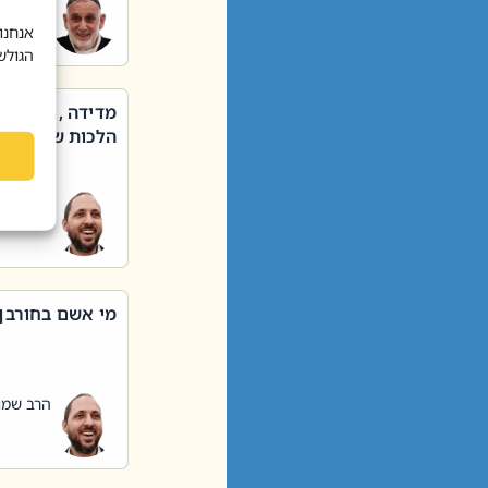
הרב שאול
אנחנו
הגולש
מדידה , קניה ,
הלכות שבת – סי
הרב שמו
מי אשם בחורבן
הרב שמו