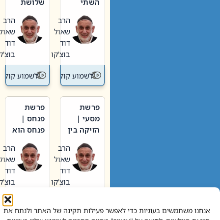
השתי
שלושת
וערב של
האבות
הרב
הרב
חיינו
שאול
שאול
דוד
דוד
בוצ'קו
בוצ'קו
לשמוע קול תורה – מדרש בפרשה
לשמוע קול תור
פרשת
פרשת
מסעי |
פנחס |
הזיקה בין
פנחס הוא
הכהן
אליהו: בין
הרב
הרב
הגדול לעם
קנאות
שאול
שאול
הורסת
דוד
דוד
לקנאות
בוצ'קו
בוצ'קו
בונה
לשמוע קול תורה – מדרש בפרשה
לשמוע קול תור
אנחנו משתמשים בעוגיות כדי לאפשר פעילות תקינה של האתר ולנתח את