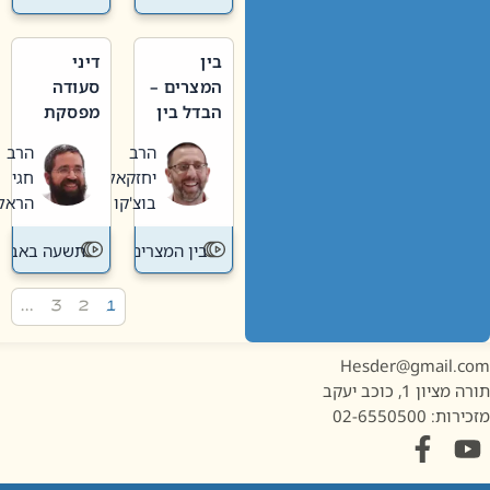
בין
דיני
המצרים –
סעודה
הבדל בין
מפסקת
אבלות
וערב
הרב
הרב
חדשה
תשעה
יחזקאל
חגי
לישנה
באב
בוצ'קו
הראל
בין המצרים
תשעה באב
…
3
2
1
Hesder@gmail.c
מציון 1, כוכב יעקב
ות: 02-6550500