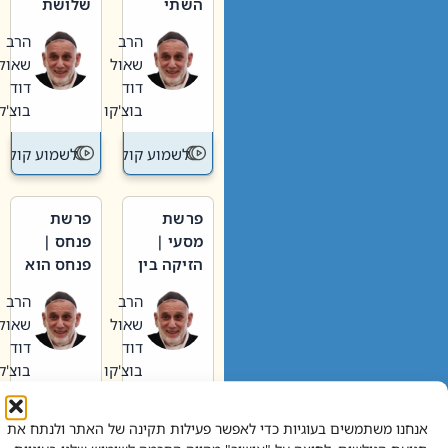
השתי
שלושת
וערב של
האבות
הרב
הרב
חיינו
שאול
שאול
דוד
דוד
בוצ'קו
בוצ'קו
לשמוע קול תורה – מדרש בפרשה
לשמוע קול תור
פרשת
פרשת
מסעי |
פנחס |
הזיקה בין
פנחס הוא
הכהן
אליהו: בין
הרב
הרב
הגדול לעם
קנאות
שאול
שאול
הורסת
דוד
דוד
לקנאות
בוצ'קו
בוצ'קו
בונה
לשמוע קול תורה – מדרש בפרשה
לשמוע קול תור
אנחנו משתמשים בעוגיות כדי לאפשר פעילות תקינה של האתר ולנתח את