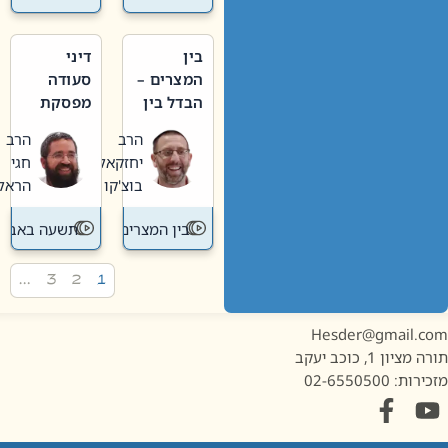
בין
דיני
המצרים –
סעודה
הבדל בין
מפסקת
אבלות
וערב
הרב
הרב
חדשה
תשעה
יחזקאל
חגי
לישנה
באב
בוצ'קו
הראל
בין המצרים
תשעה באב
…
3
2
1
Hesder@gmail.c
מציון 1, כוכב יעקב
ות: 02-6550500