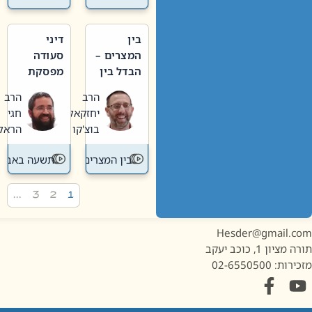
בין
דיני
המצרים –
סעודה
הבדל בין
מפסקת
אבלות
וערב
הרב
הרב
חדשה
תשעה
יחזקאל
חגי
לישנה
באב
בוצ'קו
הראל
בין המצרים
תשעה באב
…
3
2
1
Hesder@gmail.c
מציון 1, כוכב יעקב
ות: 02-6550500