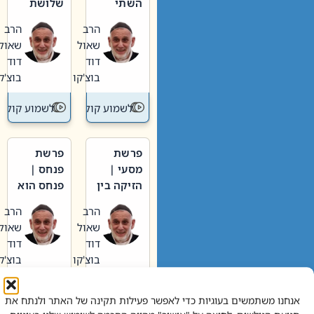
השתי
שלושת
וערב של
האבות
הרב
הרב
חיינו
שאול
שאול
דוד
דוד
בוצ'קו
בוצ'קו
לשמוע קול תורה – מדרש בפרשה
לשמוע קול תור
פרשת
פרשת
מסעי |
פנחס |
הזיקה בין
פנחס הוא
הכהן
אליהו: בין
הרב
הרב
הגדול לעם
קנאות
שאול
שאול
הורסת
דוד
דוד
לקנאות
בוצ'קו
בוצ'קו
בונה
לשמוע קול תורה – מדרש בפרשה
לשמוע קול תור
אנחנו משתמשים בעוגיות כדי לאפשר פעילות תקינה של האתר ולנתח את