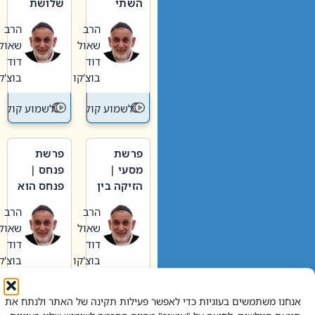
השתי
שלושת
וערב של
האבות
הרב
הרב
חיינו
שאול
שאול
דוד
דוד
בוצ'קו
בוצ'קו
לשמוע קול תורה – מדרש בפרשה
לשמוע קול תור
פרשת
פרשת
מסעי |
פנחס |
הזיקה בין
פנחס הוא
הכהן
אליהו: בין
הרב
הרב
הגדול לעם
קנאות
שאול
שאול
הורסת
דוד
דוד
לקנאות
בוצ'קו
בוצ'קו
בונה
לשמוע קול תורה – מדרש בפרשה
לשמוע קול תור
אנחנו משתמשים בעוגיות כדי לאפשר פעילות תקינה של האתר ולנתח את