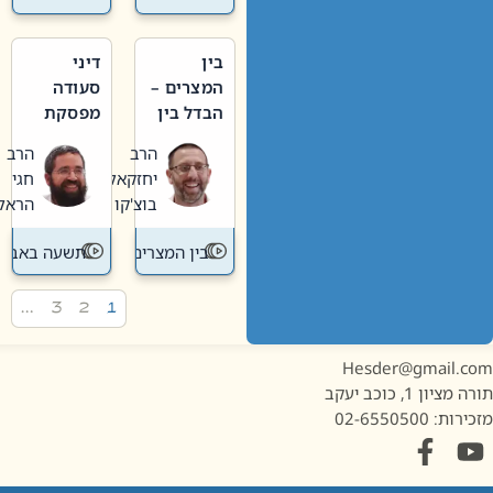
בין
דיני
המצרים –
סעודה
הבדל בין
מפסקת
אבלות
וערב
הרב
הרב
חדשה
תשעה
יחזקאל
חגי
לישנה
באב
בוצ'קו
הראל
בין המצרים
תשעה באב
…
3
2
1
Hesder@gmail.c
מציון 1, כוכב יעקב
ות: 02-6550500