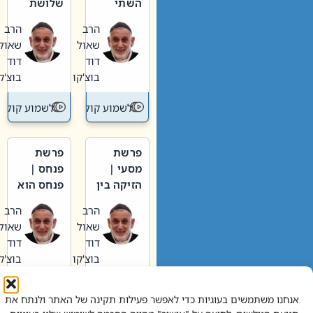
השתי
שלושת
וערב של
האבות
הרב
הרב
חיינו
שאול
שאול
דוד
דוד
בוצ'קו
בוצ'קו
לשמוע קול תורה – מדרש בפרשה
לשמוע קול תור
פרשת
פרשת
מסעי |
פנחס |
הזיקה בין
פנחס הוא
הכהן
אליהו: בין
הרב
הרב
הגדול לעם
קנאות
שאול
שאול
הורסת
דוד
דוד
לקנאות
בוצ'קו
בוצ'קו
בונה
לשמוע קול תורה – מדרש בפרשה
לשמוע קול תור
אנחנו משתמשים בעוגיות כדי לאפשר פעילות תקינה של האתר ולנתח את