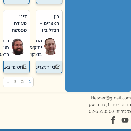
בין
דיני
המצרים –
סעודה
הבדל בין
מפסקת
אבלות
וערב
הרב
הרב
חדשה
תשעה
יחזקאל
חגי
לישנה
באב
בוצ'קו
הראל
בין המצרים
תשעה באב
…
3
2
1
Hesder@gmail.c
מציון 1, כוכב יעקב
ות: 02-6550500