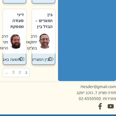
בין
דיני
המצרים –
סעודה
הבדל בין
מפסקת
אבלות
וערב
הרב
הרב
חדשה
תשעה
יחזקאל
חגי
לישנה
באב
בוצ'קו
הראל
בין המצרים
תשעה באב
…
3
2
1
Hesder@gmail.c
מציון 1, כוכב יעקב
ות: 02-6550500