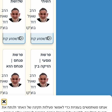
השתי
שלושת
וערב של
האבות
הרב
הרב
חיינו
שאול
שאול
דוד
דוד
בוצ'קו
בוצ'קו
לשמוע קול תורה – מדרש בפרשה
לשמוע קול תור
פרשת
פרשת
מסעי |
פנחס |
הזיקה בין
פנחס הוא
הכהן
אליהו: בין
הרב
הרב
הגדול לעם
קנאות
שאול
שאול
הורסת
דוד
דוד
לקנאות
בוצ'קו
בוצ'קו
בונה
לשמוע קול תורה – מדרש בפרשה
לשמוע קול תור
אנחנו משתמשים בעוגיות כדי לאפשר פעילות תקינה של האתר ולנתח את