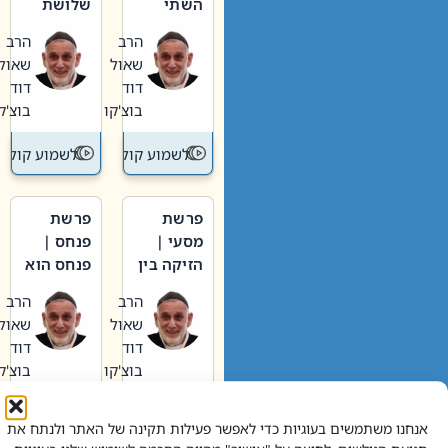
השתי
שלושת
וערב של
האבות
הרב
הרב
חיינו
שאול
שאול
דוד
דוד
בוצ'קו
בוצ'קו
לשמוע קול תורה – מדרש בפרשה
לשמוע קול תור
פרשת
פרשת
מסעי |
פנחס |
הזיקה בין
פנחס הוא
הכהן
אליהו: בין
הרב
הרב
הגדול לעם
קנאות
שאול
שאול
הורסת
דוד
דוד
לקנאות
בוצ'קו
בוצ'קו
בונה
לשמוע קול תורה – מדרש בפרשה
לשמוע קול תור
אנחנו משתמשים בעוגיות כדי לאפשר פעילות תקינה של האתר ולנתח את