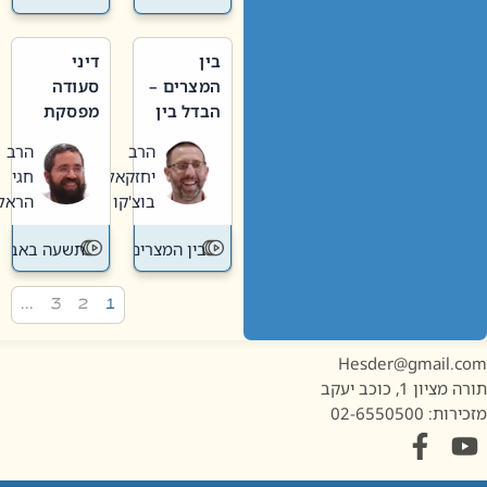
בין
דיני
המצרים –
סעודה
הבדל בין
מפסקת
אבלות
וערב
הרב
הרב
חדשה
תשעה
יחזקאל
חגי
לישנה
באב
בוצ'קו
הראל
בין המצרים
תשעה באב
…
3
2
1
Hesder@gmail.c
מציון 1, כוכב יעקב
ות: 02-6550500