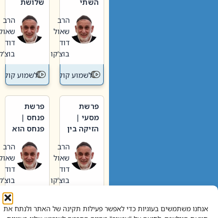
השתי
שלושת
וערב של
האבות
הרב
הרב
חיינו
שאול
שאול
דוד
דוד
בוצ'קו
בוצ'קו
לשמוע קול תורה – מדרש בפרשה
לשמוע קול תור
פרשת
פרשת
מסעי |
פנחס |
הזיקה בין
פנחס הוא
הכהן
אליהו: בין
הרב
הרב
הגדול לעם
קנאות
שאול
שאול
הורסת
דוד
דוד
לקנאות
בוצ'קו
בוצ'קו
בונה
לשמוע קול תורה – מדרש בפרשה
לשמוע קול תור
אנחנו משתמשים בעוגיות כדי לאפשר פעילות תקינה של האתר ולנתח את