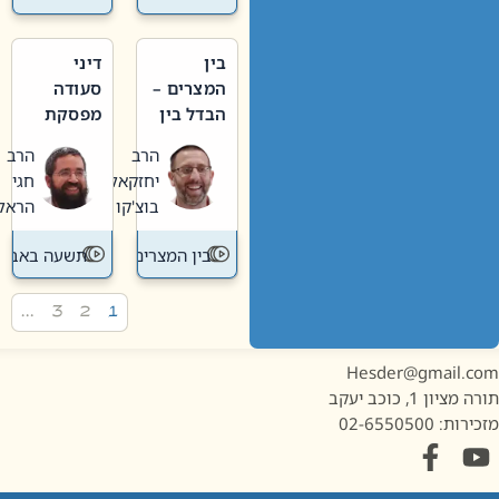
בין
דיני
המצרים –
סעודה
הבדל בין
מפסקת
אבלות
וערב
הרב
הרב
חדשה
תשעה
יחזקאל
חגי
לישנה
באב
בוצ'קו
הראל
בין המצרים
תשעה באב
…
3
2
1
Hesder@gmail.c
מציון 1, כוכב יעקב
ות: 02-6550500