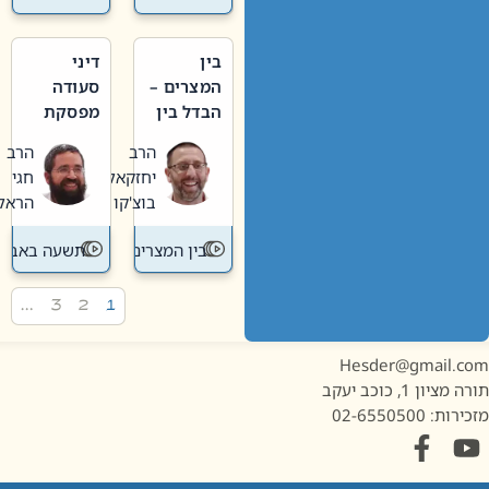
בין
דיני
המצרים –
סעודה
הבדל בין
מפסקת
אבלות
וערב
הרב
הרב
חדשה
תשעה
יחזקאל
חגי
לישנה
באב
בוצ'קו
הראל
בין המצרים
תשעה באב
…
3
2
1
Hesder@gmail.c
מציון 1, כוכב יעקב
ות: 02-6550500