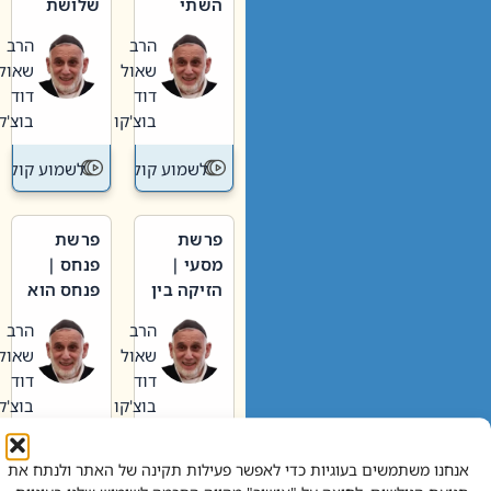
השתי
שלושת
וערב של
האבות
הרב
הרב
חיינו
שאול
שאול
דוד
דוד
בוצ'קו
בוצ'קו
לשמוע קול תורה – מדרש בפרשה
לשמוע קול תור
פרשת
פרשת
מסעי |
פנחס |
הזיקה בין
פנחס הוא
הכהן
אליהו: בין
הרב
הרב
הגדול לעם
קנאות
שאול
שאול
הורסת
דוד
דוד
לקנאות
בוצ'קו
בוצ'קו
בונה
לשמוע קול תורה – מדרש בפרשה
לשמוע קול תור
אנחנו משתמשים בעוגיות כדי לאפשר פעילות תקינה של האתר ולנתח את