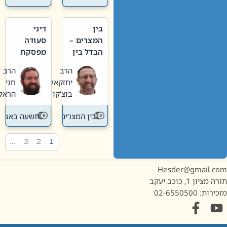
בין
דיני
המצרים –
סעודה
הבדל בין
מפסקת
אבלות
וערב
הרב
הרב
חדשה
תשעה
יחזקאל
חגי
לישנה
באב
בוצ'קו
הראל
בין המצרים
תשעה באב
…
3
2
1
Hesder@gmail.c
מציון 1, כוכב יעקב
ות: 02-6550500