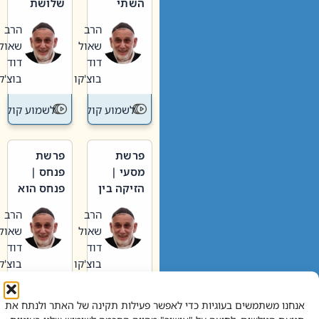
השתי
שלושת
וערב של
האבות
הרב
הרב
חיינו
שאול
שאול
דוד
דוד
בוצ'קו
בוצ'קו
לשמוע קול תורה – מדרש בפרשה
לשמוע קול תור
פרשת
פרשת
מסעי |
פנחס |
הזיקה בין
פנחס הוא
הכהן
אליהו: בין
הרב
הרב
הגדול לעם
קנאות
שאול
שאול
הורסת
דוד
דוד
לקנאות
בוצ'קו
בוצ'קו
בונה
לשמוע קול תורה – מדרש בפרשה
לשמוע קול תור
אנחנו משתמשים בעוגיות כדי לאפשר פעילות תקינה של האתר ולנתח את