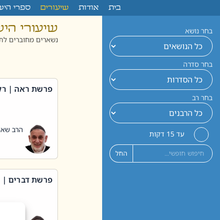
לתוכן
בית
אודות
שיעורים
ספרי היש
שיעורי הי
בחר נושא
נשארים מחוברים לתו
בחר סדרה
פרשת ראה | רק
בחר רב
הרב שאול
עד 15 דקות
החל
פרשת דברים | 