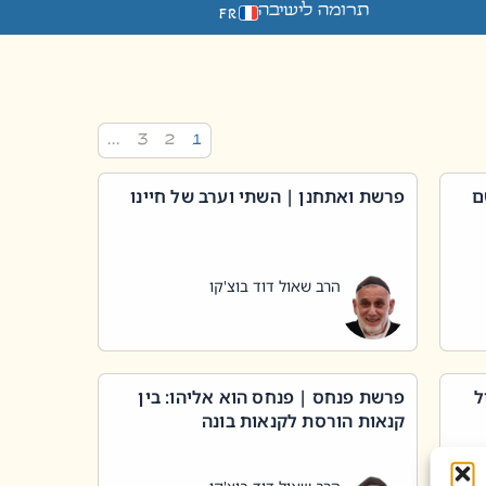
תרומה לישיבה
FR
…
3
2
1
ם
פרשת ואתחנן | השתי וערב של חיינו
הרב שאול דוד בוצ'קו
ל
פרשת פנחס | פנחס הוא אליהו: בין
קנאות הורסת לקנאות בונה