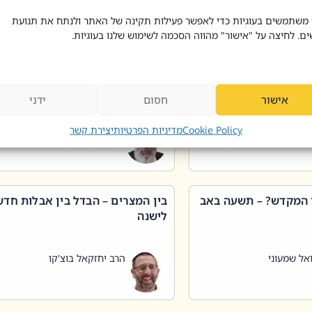
 דוד בוצ'קו
הרב שאול דוד בוצ'קו
 משתמשים בעוגיות כדי לאפשר פעילות תקינה של האתר ולנתח את תנועת
ים. לחיצה על "אישור" מהווה הסכמה לשימוש שלנו בעוגיות.
 שטיפת כלים בשבת –
ליקוטי מוהר"ן תניינא – גם לצדיקי
מן שכג
האמת יש ביטול תורה
אישור
חסום
ידני
אל שמעוני
הרב יאיר בידני
Cookie Policy
מדיניות הפרטיות
יצירת קשר
 המקדש? – תשעה באב
בין המצרים – הבדל בין אבלות חד
לישנה
אל שמעוני
הרב יחזקאל בוצ'קו