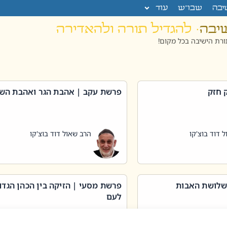
יבה
שבו”ש
עוד
שיבה
· להגדיל תורה ולהאדירה
רת הישיבה בכל מקום!
 חזק
פרשת עקב | אהבת הגר ואהבת הש
 דוד בוצ'קו
הרב שאול דוד בוצ'קו
שלושת האבות
פרשת מסעי | הזיקה בין הכהן הגדו
לעם