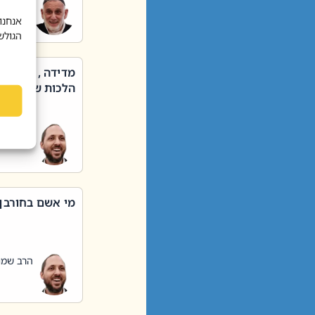
הרב שאול
אנחנו
הגולש
מדידה , קניה ,
הלכות שבת – סי
הרב שמו
מי אשם בחורבן
הרב שמו