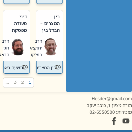
בין
דיני
המצרים –
סעודה
הבדל בין
מפסקת
אבלות
וערב
הרב
הרב
חדשה
תשעה
יחזקאל
חגי
לישנה
באב
בוצ'קו
הראל
בין המצרים
תשעה באב
…
3
2
1
Hesder@gmail.c
מציון 1, כוכב יעקב
ות: 02-6550500