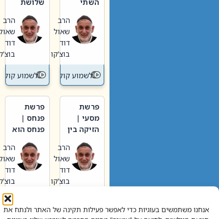
השתי
שלושת
וערב של
האבות
הרב
הרב
חיינו
שאול
שאול
דוד
דוד
בוצ'קו
בוצ'קו
לשמוע קול תורה – מדרש בפרשה
לשמוע קול תור
פרשת
פרשת
מסעי |
פנחס |
הזיקה בין
פנחס הוא
הכהן
אליהו: בין
הרב
הרב
הגדול לעם
קנאות
שאול
שאול
הורסת
דוד
דוד
לקנאות
בוצ'קו
בוצ'קו
בונה
לשמוע קול תורה – מדרש בפרשה
לשמוע קול תור
אנחנו משתמשים בעוגיות כדי לאפשר פעילות תקינה של האתר ולנתח את