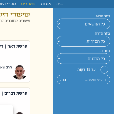
לתוכן
בית
אודות
שיעורים
ספרי היש
שיעורי הי
בחר נושא
נשארים מחוברים לתו
בחר סדרה
פרשת ראה | רק
בחר רב
הרב שאול
עד 15 דקות
החל
פרשת דברים | 