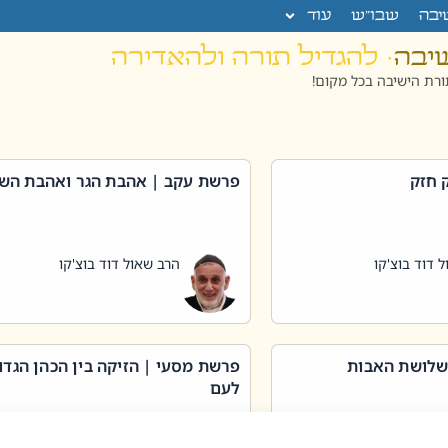
יבה
שבו”ש
עוד
שיבה
· להגדיל תורה ולהאדירה
רת הישיבה בכל מקום!
 חזק
פרשת עקב | אהבת הגר ואהבת הש
 דוד בוצ'קו
הרב שאול דוד בוצ'קו
שלושת האבות
פרשת מסעי | הזיקה בין הכהן הגדו
לעם