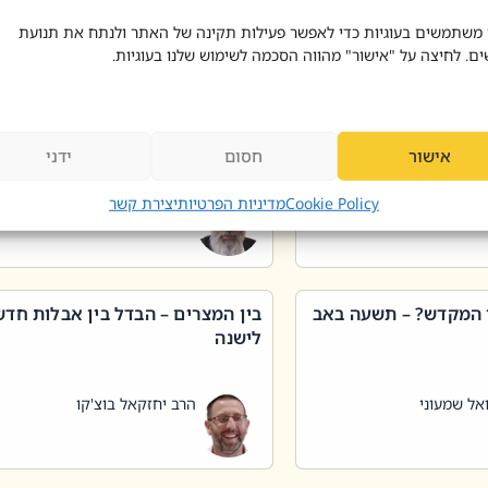
 דוד בוצ'קו
הרב שאול דוד בוצ'קו
 משתמשים בעוגיות כדי לאפשר פעילות תקינה של האתר ולנתח את תנועת
ים. לחיצה על "אישור" מהווה הסכמה לשימוש שלנו בעוגיות.
 שטיפת כלים בשבת –
ליקוטי מוהר"ן תניינא – גם לצדיקי
מן שכג
האמת יש ביטול תורה
אישור
חסום
ידני
אל שמעוני
הרב יאיר בידני
Cookie Policy
מדיניות הפרטיות
יצירת קשר
 המקדש? – תשעה באב
בין המצרים – הבדל בין אבלות חד
לישנה
אל שמעוני
הרב יחזקאל בוצ'קו