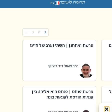
תרומה לישיבה
FR
…
3
2
1
ם
פרשת ואתחנן | השתי וערב של חיינו
הרב שאול דוד בוצ'קו
ל
פרשת פנחס | פנחס הוא אליהו: בין
קנאות הורסת לקנאות בונה