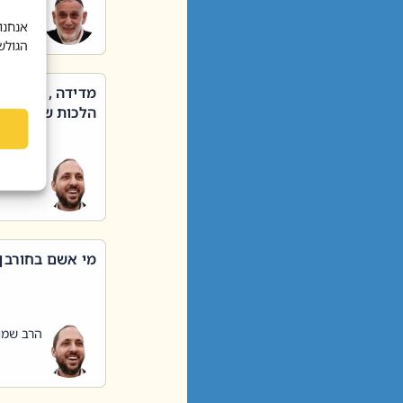
הרב שאול
אנחנו
הגולש
מדידה , קניה ,
הלכות שבת – סי
הרב שמו
מי אשם בחורבן
הרב שמו