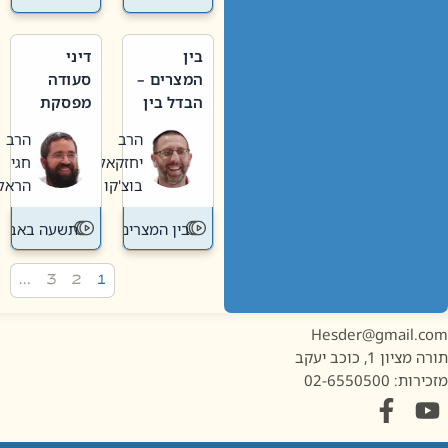
בין
דיני
המצרים –
סעודה
הבדל בין
מפסקת
אבלות
וערב
הרב
הרב
חדשה
תשעה
יחזקאל
חגי
לישנה
באב
בוצ'קו
הראל
בין המצרים
תשעה באב
…
3
2
1
Hesder@gmail.c
מציון 1, כוכב יעקב
ות: 02-6550500