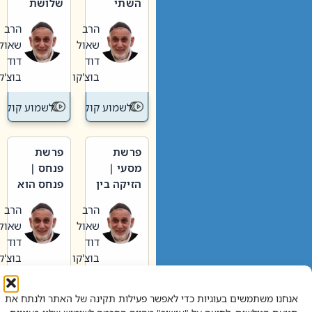
השתי
שלושת
וערב של
האבות
הרב
הרב
חיינו
שאול
שאול
דוד
דוד
בוצ'קו
בוצ'קו
לשמוע קול תורה – מדרש בפרשה
לשמוע קול תור
פרשת
פרשת
מסעי |
פנחס |
הזיקה בין
פנחס הוא
הכהן
אליהו: בין
הרב
הרב
הגדול לעם
קנאות
שאול
שאול
הורסת
דוד
דוד
לקנאות
בוצ'קו
בוצ'קו
בונה
לשמוע קול תורה – מדרש בפרשה
לשמוע קול תור
אנחנו משתמשים בעוגיות כדי לאפשר פעילות תקינה של האתר ולנתח את