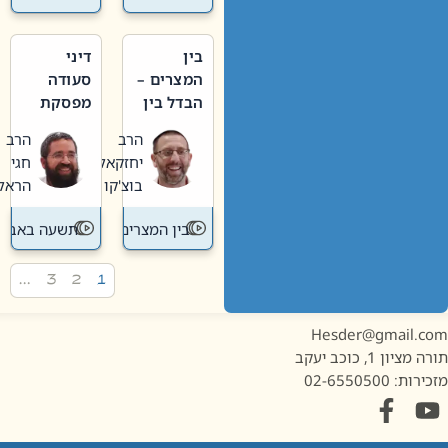
בין
דיני
המצרים –
סעודה
הבדל בין
מפסקת
אבלות
וערב
הרב
הרב
חדשה
תשעה
יחזקאל
חגי
לישנה
באב
בוצ'קו
הראל
בין המצרים
תשעה באב
…
3
2
1
Hesder@gmail.c
מציון 1, כוכב יעקב
ות: 02-6550500