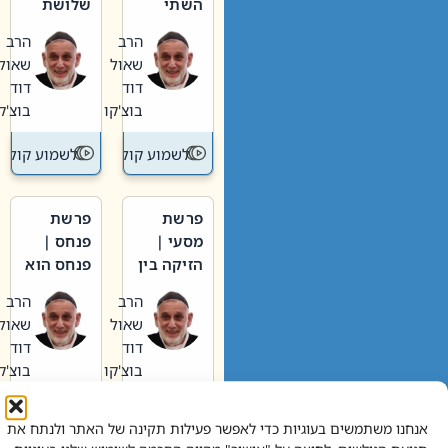
השתי
שלושת
וערב של
האבות
הרב
הרב
חיינו
שאול
שאול
דוד
דוד
בוצ'קו
בוצ'קו
לשמוע קול תורה – מדרש בפרשה
לשמוע קול תור
פרשת
פרשת
מסעי |
פנחס |
הזיקה בין
פנחס הוא
הכהן
אליהו: בין
הרב
הרב
הגדול לעם
קנאות
שאול
שאול
הורסת
דוד
דוד
לקנאות
בוצ'קו
בוצ'קו
בונה
לשמוע קול תורה – מדרש בפרשה
לשמוע קול תור
אנחנו משתמשים בעוגיות כדי לאפשר פעילות תקינה של האתר ולנתח את