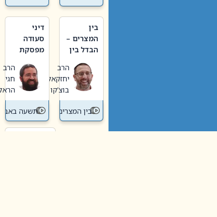
בין
דיני
המצרים –
סעודה
הבדל בין
מפסקת
אבלות
וערב
הרב
הרב
חדשה
תשעה
יחזקאל
חגי
לישנה
באב
בוצ'קו
הראל
בין המצרים
תשעה באב
…
3
2
1
Hesder@gmail.c
מציון 1, כוכב יעקב
ות: 02-6550500