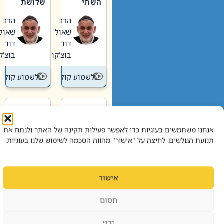
השתי
שלושת
וערב של
האבות
הרב
הרב
חיינו
שאול
שאול
דוד
דוד
בוצ'קו
בוצ'קו
לשמוע קול תורה – מדרש בפרשה
לשמוע קול תור
פרשת
פרשת
מסעי |
פנחס |
אנחנו משתמשים בעוגיות כדי לאפשר פעילות תקינה של האתר ולנתח את
הזיקה בין
פנחס הוא
תנועת הגולשים. לחיצה על "אישור" מהווה הסכמה לשימוש שלנו בעוגיות.
הכהן
אליהו: בין
הרב
הרב
הגדול לעם
קנאות
שאול
שאול
הורסת
דוד
דוד
אישור
לקנאות
בוצ'קו
בוצ'קו
בונה
חסום
לשמוע קול תורה – מדרש בפרשה
לשמוע קול תור
ידני