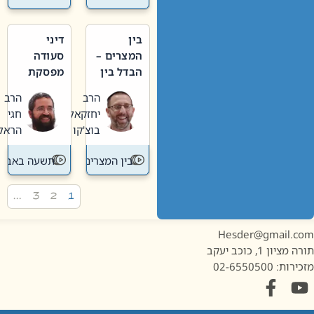
בין
דיני
המצרים –
סעודה
הבדל בין
מפסקת
אבלות
וערב
הרב
הרב
חדשה
תשעה
יחזקאל
חגי
לישנה
באב
בוצ'קו
הראל
בין המצרים
תשעה באב
…
3
2
1
Hesder@gmail.c
מציון 1, כוכב יעקב
ות: 02-6550500