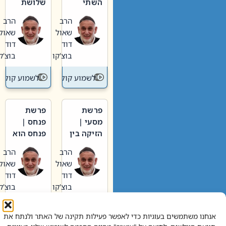
השתי
שלושת
וערב של
האבות
הרב
הרב
חיינו
שאול
שאול
דוד
דוד
בוצ'קו
בוצ'קו
לשמוע קול תורה – מדרש בפרשה
לשמוע קול תור
פרשת
פרשת
מסעי |
פנחס |
הזיקה בין
פנחס הוא
הכהן
אליהו: בין
הרב
הרב
הגדול לעם
קנאות
שאול
שאול
הורסת
דוד
דוד
לקנאות
בוצ'קו
בוצ'קו
בונה
לשמוע קול תורה – מדרש בפרשה
לשמוע קול תור
אנחנו משתמשים בעוגיות כדי לאפשר פעילות תקינה של האתר ולנתח את