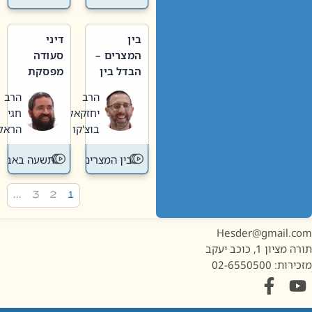
בין
דיני
המצרים –
סעודה
הבדל בין
מפסקת
אבלות
וערב
הרב
הרב
חדשה
תשעה
יחזקאל
חגי
לישנה
באב
בוצ'קו
הראל
בין המצרים
תשעה באב
…
3
2
1
Hesder@gmail.c
מציון 1, כוכב יעקב
ות: 02-6550500