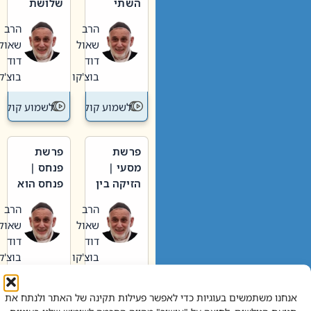
השתי
שלושת
וערב של
האבות
הרב
הרב
חיינו
שאול
שאול
דוד
דוד
בוצ'קו
בוצ'קו
לשמוע קול תורה – מדרש בפרשה
לשמוע קול תור
פרשת
פרשת
מסעי |
פנחס |
הזיקה בין
פנחס הוא
הכהן
אליהו: בין
הרב
הרב
הגדול לעם
קנאות
שאול
שאול
הורסת
דוד
דוד
לקנאות
בוצ'קו
בוצ'קו
בונה
לשמוע קול תורה – מדרש בפרשה
לשמוע קול תור
אנחנו משתמשים בעוגיות כדי לאפשר פעילות תקינה של האתר ולנתח את