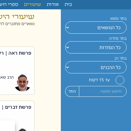
לתוכן
בית
אודות
שיעורים
ספרי היש
שיעורי הי
בחר נושא
נשארים מחוברים לתו
בחר סדרה
פרשת ראה | רק
בחר רב
הרב שאול
עד 15 דקות
החל
פרשת דברים | 