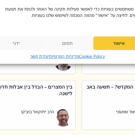
 דוד בוצ'קו
הרב שאול דוד בוצ'קו
 משתמשים בעוגיות כדי לאפשר פעילות תקינה של האתר ולנתח את תנועת
ים. לחיצה על "אישור" מהווה הסכמה לשימוש שלנו בעוגיות.
 שטיפת כלים בשבת –
ליקוטי מוהר"ן תניינא – גם לצדיקי
מן שכג
האמת יש ביטול תורה
אישור
חסום
ידני
אל שמעוני
הרב יאיר בידני
Cookie Policy
מדיניות הפרטיות
יצירת קשר
 המקדש? – תשעה באב
בין המצרים – הבדל בין אבלות חד
לישנה
אל שמעוני
הרב יחזקאל בוצ'קו