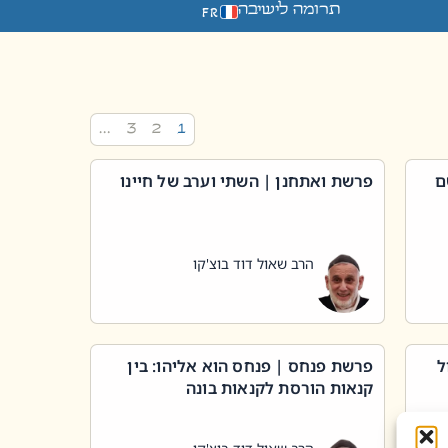
תרומה לישיבה
FR
…
3
2
1
ם
פרשת ואתחנן | השתי וערב של חיינו
הרב שאול דוד בוצ'קו
ל
פרשת פנחס | פנחס הוא אליהו: בין
קנאות הורסת לקנאות בונה