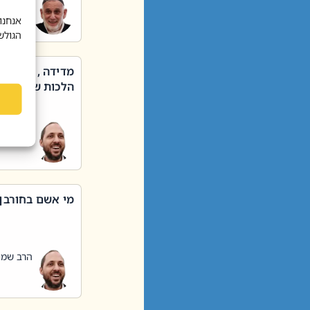
הרב שאול
אנחנו
הגולש
מדידה , קניה ,
הלכות שבת – סי
הרב שמו
מי אשם בחורבן
הרב שמו