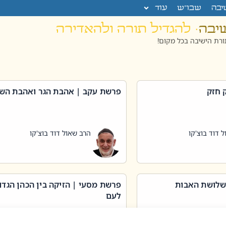
יבה
שבו”ש
עוד
שיבה
· להגדיל תורה ולהאדירה
רת הישיבה בכל מקום!
 חזק
פרשת עקב | אהבת הגר ואהבת הש
 דוד בוצ'קו
הרב שאול דוד בוצ'קו
שלושת האבות
פרשת מסעי | הזיקה בין הכהן הגדו
לעם