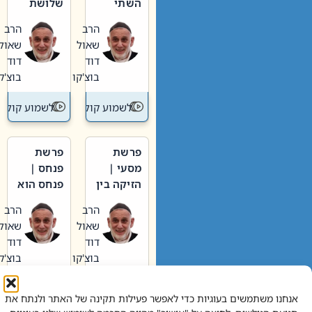
השתי
שלושת
וערב של
האבות
הרב
הרב
חיינו
שאול
שאול
דוד
דוד
בוצ'קו
בוצ'קו
לשמוע קול תורה – מדרש בפרשה
לשמוע קול תור
פרשת
פרשת
מסעי |
פנחס |
הזיקה בין
פנחס הוא
הכהן
אליהו: בין
הרב
הרב
הגדול לעם
קנאות
שאול
שאול
הורסת
דוד
דוד
לקנאות
בוצ'קו
בוצ'קו
בונה
לשמוע קול תורה – מדרש בפרשה
לשמוע קול תור
אנחנו משתמשים בעוגיות כדי לאפשר פעילות תקינה של האתר ולנתח את