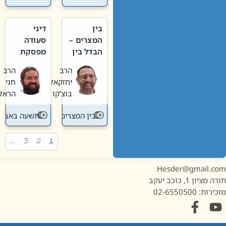
בין
דיני
המצרים –
סעודה
הבדל בין
מפסקת
אבלות
וערב
הרב
הרב
חדשה
תשעה
יחזקאל
חגי
לישנה
באב
בוצ'קו
הראל
בין המצרים
תשעה באב
…
3
2
1
Hesder@gmail.c
מציון 1, כוכב יעקב
ות: 02-6550500