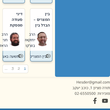
בין
דיני
המצרים –
סעודה
הבדל בין
מפסקת
אבלות
וערב
הרב
הרב
חדשה
תשעה
יחזקאל
חגי
לישנה
באב
בוצ'קו
הראל
בין המצרים
תשעה באב
…
3
2
1
Hesder@gmail.c
מציון 1, כוכב יעקב
ות: 02-6550500