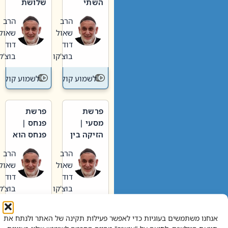
השתי
שלושת
וערב של
האבות
הרב
הרב
חיינו
שאול
שאול
דוד
דוד
בוצ'קו
בוצ'קו
לשמוע קול תורה – מדרש בפרשה
לשמוע קול תור
פרשת
פרשת
מסעי |
פנחס |
הזיקה בין
פנחס הוא
הכהן
אליהו: בין
הרב
הרב
הגדול לעם
קנאות
שאול
שאול
הורסת
דוד
דוד
לקנאות
בוצ'קו
בוצ'קו
בונה
לשמוע קול תורה – מדרש בפרשה
לשמוע קול תור
אנחנו משתמשים בעוגיות כדי לאפשר פעילות תקינה של האתר ולנתח את