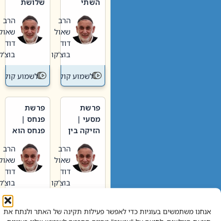
השתי
שלושת
וערב של
האבות
הרב
הרב
חיינו
שאול
שאול
דוד
דוד
בוצ'קו
בוצ'קו
לשמוע קול תורה – מדרש בפרשה
לשמוע קול תור
פרשת
פרשת
מסעי |
פנחס |
הזיקה בין
פנחס הוא
הכהן
אליהו: בין
הרב
הרב
הגדול לעם
קנאות
שאול
שאול
הורסת
דוד
דוד
לקנאות
בוצ'קו
בוצ'קו
בונה
לשמוע קול תורה – מדרש בפרשה
לשמוע קול תור
אנחנו משתמשים בעוגיות כדי לאפשר פעילות תקינה של האתר ולנתח את