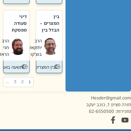
בין
דיני
המצרים –
סעודה
הבדל בין
מפסקת
אבלות
וערב
הרב
הרב
חדשה
תשעה
יחזקאל
חגי
לישנה
באב
בוצ'קו
הראל
בין המצרים
תשעה באב
…
3
2
1
Hesder@gmail.c
מציון 1, כוכב יעקב
ות: 02-6550500