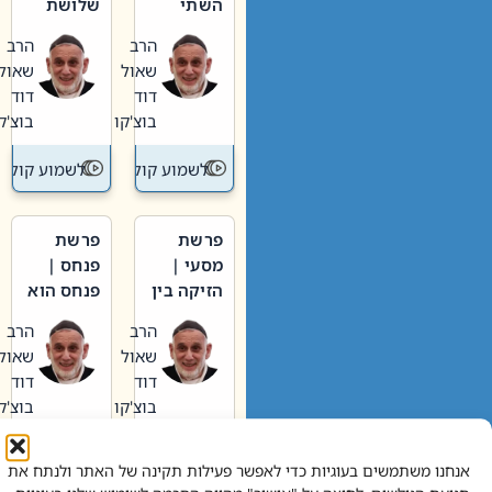
השתי
שלושת
וערב של
האבות
הרב
הרב
חיינו
שאול
שאול
דוד
דוד
בוצ'קו
בוצ'קו
לשמוע קול תורה – מדרש בפרשה
לשמוע קול תור
פרשת
פרשת
מסעי |
פנחס |
הזיקה בין
פנחס הוא
הכהן
אליהו: בין
הרב
הרב
הגדול לעם
קנאות
שאול
שאול
הורסת
דוד
דוד
לקנאות
בוצ'קו
בוצ'קו
בונה
לשמוע קול תורה – מדרש בפרשה
לשמוע קול תור
אנחנו משתמשים בעוגיות כדי לאפשר פעילות תקינה של האתר ולנתח את