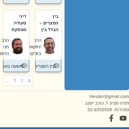
בין
דיני
המצרים –
סעודה
הבדל בין
מפסקת
אבלות
וערב
הרב
הרב
חדשה
תשעה
יחזקאל
חגי
לישנה
באב
בוצ'קו
הראל
בין המצרים
תשעה באב
…
3
2
1
Hesder@gmail.c
מציון 1, כוכב יעקב
ות: 02-6550500