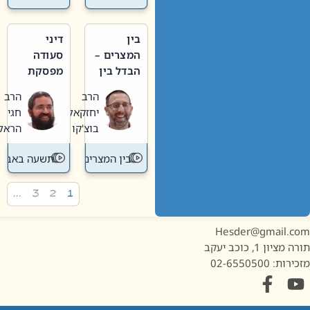
בין
דיני
המצרים –
סעודה
הבדל בין
מפסקת
אבלות
וערב
הרב
הרב
חדשה
תשעה
יחזקאל
חגי
לישנה
באב
בוצ'קו
הראל
בין המצרים
תשעה באב
…
3
2
1
Hesder@gmail.c
מציון 1, כוכב יעקב
ות: 02-6550500