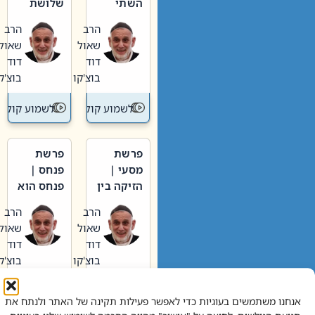
השתי
שלושת
וערב של
האבות
הרב
הרב
חיינו
שאול
שאול
דוד
דוד
בוצ'קו
בוצ'קו
לשמוע קול תורה – מדרש בפרשה
לשמוע קול תור
פרשת
פרשת
מסעי |
פנחס |
הזיקה בין
פנחס הוא
הכהן
אליהו: בין
הרב
הרב
הגדול לעם
קנאות
שאול
שאול
הורסת
דוד
דוד
לקנאות
בוצ'קו
בוצ'קו
בונה
לשמוע קול תורה – מדרש בפרשה
לשמוע קול תור
אנחנו משתמשים בעוגיות כדי לאפשר פעילות תקינה של האתר ולנתח את