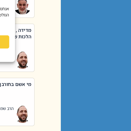
הרב שאול
אנחנו
הגולש
מדידה , קניה ,
הלכות שבת – סי
הרב שמו
מי אשם בחורבן
הרב שמו