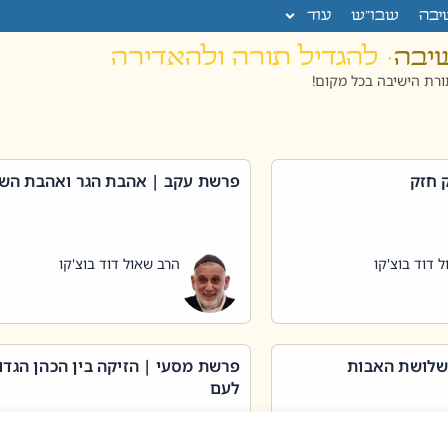
יבה
שבו”ש
עוד
שיבה
· להגדיל תורה ולהאדירה
רת הישיבה בכל מקום!
 חזק
פרשת עקב | אהבת הגר ואהבת הש
 דוד בוצ'קו
הרב שאול דוד בוצ'קו
שלושת האבות
פרשת מסעי | הזיקה בין הכהן הגדו
לעם