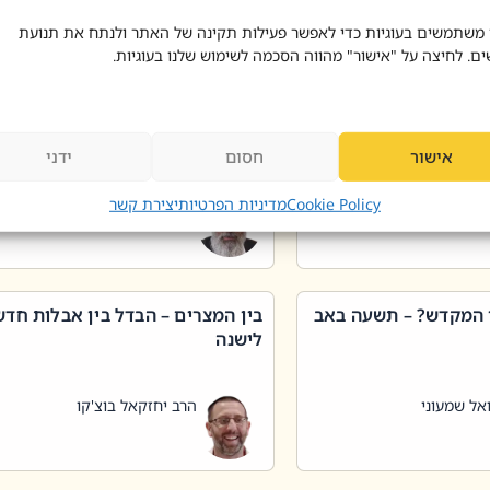
 דוד בוצ'קו
הרב שאול דוד בוצ'קו
 משתמשים בעוגיות כדי לאפשר פעילות תקינה של האתר ולנתח את תנועת
ים. לחיצה על "אישור" מהווה הסכמה לשימוש שלנו בעוגיות.
 שטיפת כלים בשבת –
ליקוטי מוהר"ן תניינא – גם לצדיקי
מן שכג
האמת יש ביטול תורה
אישור
חסום
ידני
אל שמעוני
הרב יאיר בידני
Cookie Policy
מדיניות הפרטיות
יצירת קשר
 המקדש? – תשעה באב
בין המצרים – הבדל בין אבלות חד
לישנה
אל שמעוני
הרב יחזקאל בוצ'קו