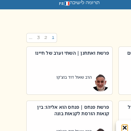
תרומה לישיבה
FR
…
3
2
1
ם
פרשת ואתחנן | השתי וערב של חיינו
הרב שאול דוד בוצ'קו
ל
פרשת פנחס | פנחס הוא אליהו: בין
קנאות הורסת לקנאות בונה