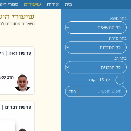
לתוכן
בית
אודות
שיעורים
ספרי היש
שיעורי הי
בחר נושא
נשארים מחוברים לתו
בחר סדרה
פרשת ראה | רק
בחר רב
הרב שאול
עד 15 דקות
החל
פרשת דברים | 