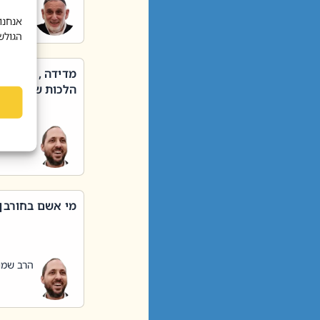
הרב שאול
אנחנו
הגולש
מדידה , קניה ,
הלכות שבת – סי
הרב שמו
מי אשם בחורבן
הרב שמו