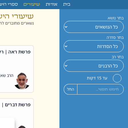
לתוכן
בית
אודות
שיעורים
ספרי היש
שיעורי הי
בחר נושא
נשארים מחוברים לתו
בחר סדרה
פרשת ראה | רק
בחר רב
הרב שאול
עד 15 דקות
החל
פרשת דברים | 