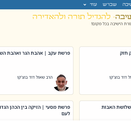
יבה
שבו”ש
עוד
שיבה
· להגדיל תורה ולהאדירה
רת הישיבה בכל מקום!
 חזק
פרשת עקב | אהבת הגר ואהבת הש
 דוד בוצ'קו
הרב שאול דוד בוצ'קו
שלושת האבות
פרשת מסעי | הזיקה בין הכהן הגדו
לעם