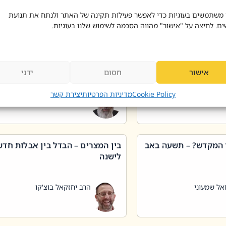
 דוד בוצ'קו
הרב שאול דוד בוצ'קו
 משתמשים בעוגיות כדי לאפשר פעילות תקינה של האתר ולנתח את תנועת
ים. לחיצה על "אישור" מהווה הסכמה לשימוש שלנו בעוגיות.
 שטיפת כלים בשבת –
ליקוטי מוהר"ן תניינא – גם לצדיקי
מן שכג
האמת יש ביטול תורה
אישור
חסום
ידני
אל שמעוני
הרב יאיר בידני
Cookie Policy
מדיניות הפרטיות
יצירת קשר
 המקדש? – תשעה באב
בין המצרים – הבדל בין אבלות חד
לישנה
אל שמעוני
הרב יחזקאל בוצ'קו