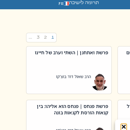
תרומה לישיבה
FR
…
3
2
1
ם
פרשת ואתחנן | השתי וערב של חיינו
הרב שאול דוד בוצ'קו
ל
פרשת פנחס | פנחס הוא אליהו: בין
קנאות הורסת לקנאות בונה