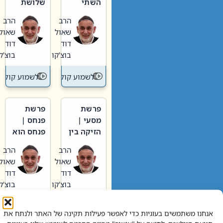
השתי
שלושת
וערב של
האבות
הרב
הרב
חיינו
שאול
שאול
דוד
דוד
בוצ'קו
בוצ'קו
לשמוע קול תורה – מדרש בפרשה
לשמוע קול תור
פרשת
פרשת
מסעי |
פנחס |
הזיקה בין
פנחס הוא
הכהן
אליהו: בין
הרב
הרב
הגדול לעם
קנאות
שאול
שאול
הורסת
דוד
דוד
לקנאות
בוצ'קו
בוצ'קו
בונה
לשמוע קול תורה – מדרש בפרשה
לשמוע קול תור
אנחנו משתמשים בעוגיות כדי לאפשר פעילות תקינה של האתר ולנתח את