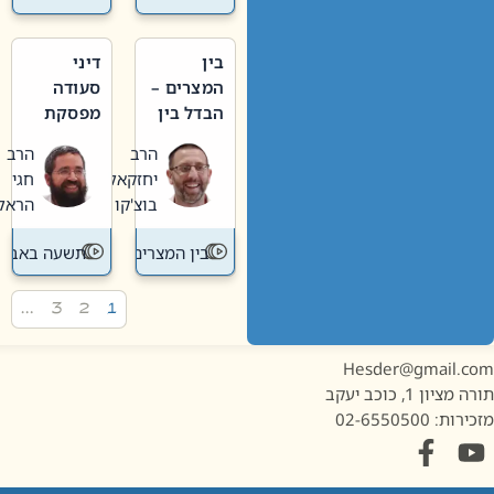
בין
דיני
המצרים –
סעודה
הבדל בין
מפסקת
אבלות
וערב
הרב
הרב
חדשה
תשעה
יחזקאל
חגי
לישנה
באב
בוצ'קו
הראל
בין המצרים
תשעה באב
…
3
2
1
Hesder@gmail.c
מציון 1, כוכב יעקב
ות: 02-6550500