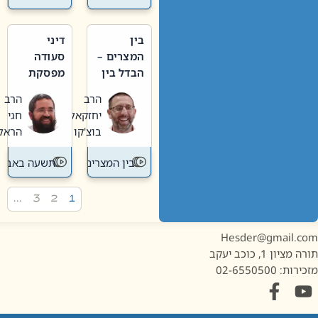
בין
דיני
המצרים –
סעודה
הבדל בין
מפסקת
אבלות
וערב
הרב
הרב
חדשה
תשעה
יחזקאל
חגי
לישנה
באב
בוצ'קו
הראל
בין המצרים
תשעה באב
…
3
2
1
Hesder@gmail.c
מציון 1, כוכב יעקב
ות: 02-6550500