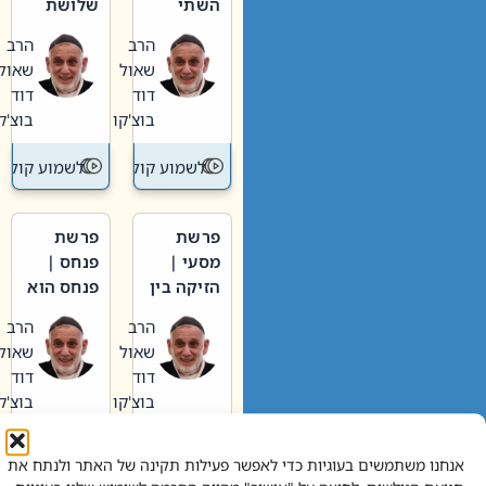
השתי
שלושת
וערב של
האבות
הרב
הרב
חיינו
שאול
שאול
דוד
דוד
בוצ'קו
בוצ'קו
לשמוע קול תורה – מדרש בפרשה
לשמוע קול תור
פרשת
פרשת
מסעי |
פנחס |
הזיקה בין
פנחס הוא
הכהן
אליהו: בין
הרב
הרב
הגדול לעם
קנאות
שאול
שאול
הורסת
דוד
דוד
לקנאות
בוצ'קו
בוצ'קו
בונה
לשמוע קול תורה – מדרש בפרשה
לשמוע קול תור
אנחנו משתמשים בעוגיות כדי לאפשר פעילות תקינה של האתר ולנתח את