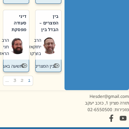
בין
דיני
המצרים –
סעודה
הבדל בין
מפסקת
אבלות
וערב
הרב
הרב
חדשה
תשעה
יחזקאל
חגי
לישנה
באב
בוצ'קו
הראל
בין המצרים
תשעה באב
…
3
2
1
Hesder@gmail.c
מציון 1, כוכב יעקב
ות: 02-6550500