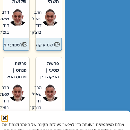
השתי
שלושת
וערב של
האבות
הרב
הרב
חיינו
שאול
שאול
דוד
דוד
בוצ'קו
בוצ'קו
לשמוע קול תורה – מדרש בפרשה
לשמוע קול תור
פרשת
פרשת
מסעי |
פנחס |
הזיקה בין
פנחס הוא
הכהן
אליהו: בין
הרב
הרב
הגדול לעם
קנאות
שאול
שאול
הורסת
דוד
דוד
לקנאות
בוצ'קו
בוצ'קו
בונה
לשמוע קול תורה – מדרש בפרשה
לשמוע קול תור
אנחנו משתמשים בעוגיות כדי לאפשר פעילות תקינה של האתר ולנתח את