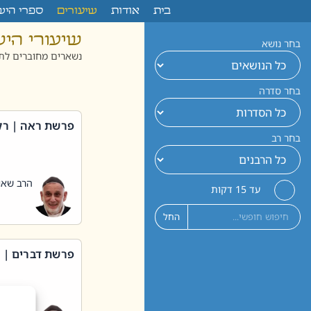
לתוכן
בית
אודות
שיעורים
ספרי היש
שיעורי הי
בחר נושא
נשארים מחוברים לתו
בחר סדרה
פרשת ראה | רק
בחר רב
הרב שאול
עד 15 דקות
החל
פרשת דברים | 