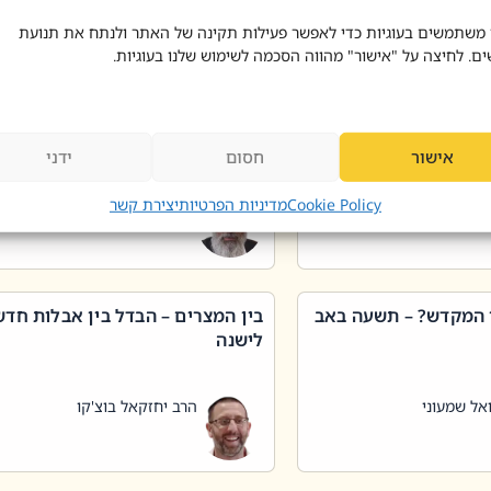
 דוד בוצ'קו
הרב שאול דוד בוצ'קו
 משתמשים בעוגיות כדי לאפשר פעילות תקינה של האתר ולנתח את תנועת
ים. לחיצה על "אישור" מהווה הסכמה לשימוש שלנו בעוגיות.
 שטיפת כלים בשבת –
ליקוטי מוהר"ן תניינא – גם לצדיקי
מן שכג
האמת יש ביטול תורה
אישור
חסום
ידני
אל שמעוני
הרב יאיר בידני
Cookie Policy
מדיניות הפרטיות
יצירת קשר
 המקדש? – תשעה באב
בין המצרים – הבדל בין אבלות חד
לישנה
אל שמעוני
הרב יחזקאל בוצ'קו