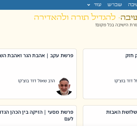
יבה
שבו”ש
עוד
שיבה
· להגדיל תורה ולהאדירה
רת הישיבה בכל מקום!
 חזק
פרשת עקב | אהבת הגר ואהבת הש
 דוד בוצ'קו
הרב שאול דוד בוצ'קו
שלושת האבות
פרשת מסעי | הזיקה בין הכהן הגדו
לעם