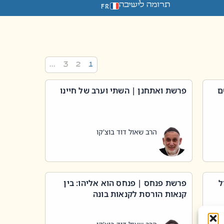
תרומה לישיבה
FR
…
3
2
1
ם
פרשת ואתחנן | השתי וערב של חיינו
הרב שאול דוד בוצ'קו
ל
פרשת פנחס | פנחס הוא אליהו: בין
קנאות הורסת לקנאות בונה