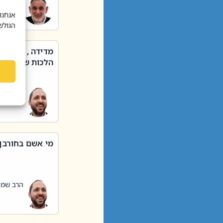
הרב שאול
אנחנו
הגולש
מדידה , קניה ,
הלכות שבת – סי
הרב שמו
מי אשם בחורבן
הרב שמו