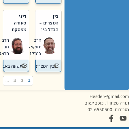
בין
דיני
המצרים –
סעודה
הבדל בין
מפסקת
אבלות
וערב
הרב
הרב
חדשה
תשעה
יחזקאל
חגי
לישנה
באב
בוצ'קו
הראל
בין המצרים
תשעה באב
…
3
2
1
Hesder@gmail.c
מציון 1, כוכב יעקב
ות: 02-6550500