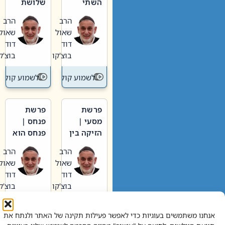
השתי
שלושת
וערב של
האבות
הרב
הרב
חיינו
שאול
שאול
דוד
דוד
בוצ'קו
בוצ'קו
לשמוע קול תורה – מדרש בפרשה
לשמוע קול תור
פרשת
פרשת
מסעי |
פנחס |
הזיקה בין
פנחס הוא
הכהן
אליהו: בין
הרב
הרב
הגדול לעם
קנאות
שאול
שאול
הורסת
דוד
דוד
לקנאות
בוצ'קו
בוצ'קו
בונה
לשמוע קול תורה – מדרש בפרשה
לשמוע קול תור
אנחנו משתמשים בעוגיות כדי לאפשר פעילות תקינה של האתר ולנתח את