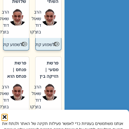
השתי
שלושת
וערב של
האבות
הרב
הרב
חיינו
שאול
שאול
דוד
דוד
בוצ'קו
בוצ'קו
לשמוע קול תורה – מדרש בפרשה
לשמוע קול תור
פרשת
פרשת
מסעי |
פנחס |
הזיקה בין
פנחס הוא
הכהן
אליהו: בין
הרב
הרב
הגדול לעם
קנאות
שאול
שאול
הורסת
דוד
דוד
לקנאות
בוצ'קו
בוצ'קו
בונה
לשמוע קול תורה – מדרש בפרשה
לשמוע קול תור
אנחנו משתמשים בעוגיות כדי לאפשר פעילות תקינה של האתר ולנתח את