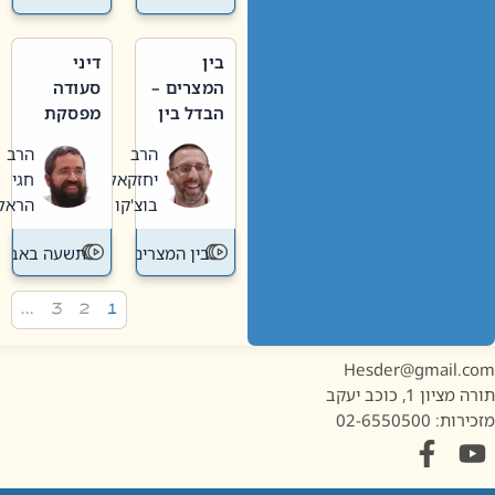
בין
דיני
המצרים –
סעודה
הבדל בין
מפסקת
אבלות
וערב
הרב
הרב
חדשה
תשעה
יחזקאל
חגי
לישנה
באב
בוצ'קו
הראל
בין המצרים
תשעה באב
…
3
2
1
Hesder@gmail.c
מציון 1, כוכב יעקב
ות: 02-6550500