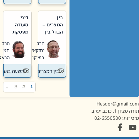
בין
דיני
המצרים –
סעודה
הבדל בין
מפסקת
אבלות
וערב
הרב
הרב
חדשה
תשעה
יחזקאל
חגי
לישנה
באב
בוצ'קו
הראל
בין המצרים
תשעה באב
…
3
2
1
Hesder@gmail.c
מציון 1, כוכב יעקב
ות: 02-6550500