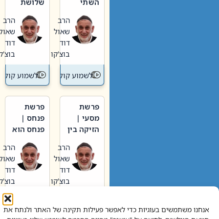
השתי
שלושת
וערב של
האבות
הרב
הרב
חיינו
שאול
שאול
דוד
דוד
בוצ'קו
בוצ'קו
לשמוע קול תורה – מדרש בפרשה
לשמוע קול תור
פרשת
פרשת
מסעי |
פנחס |
הזיקה בין
פנחס הוא
הכהן
אליהו: בין
הרב
הרב
הגדול לעם
קנאות
שאול
שאול
הורסת
דוד
דוד
לקנאות
בוצ'קו
בוצ'קו
בונה
לשמוע קול תורה – מדרש בפרשה
לשמוע קול תור
אנחנו משתמשים בעוגיות כדי לאפשר פעילות תקינה של האתר ולנתח את