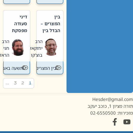
בין
דיני
המצרים –
סעודה
הבדל בין
מפסקת
אבלות
וערב
הרב
הרב
חדשה
תשעה
יחזקאל
חגי
לישנה
באב
בוצ'קו
הראל
בין המצרים
תשעה באב
…
3
2
1
Hesder@gmail.c
מציון 1, כוכב יעקב
ות: 02-6550500