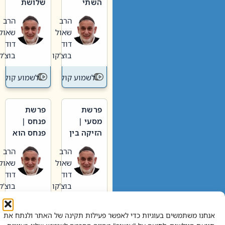
השתי
שלושת
וערב של
האבות
הרב
הרב
חיינו
שאול
שאול
דוד
דוד
בוצ'קו
בוצ'קו
לשמוע קול תורה – מדרש בפרשה
לשמוע קול תור
פרשת
פרשת
מסעי |
פנחס |
הזיקה בין
פנחס הוא
הכהן
אליהו: בין
הרב
הרב
הגדול לעם
קנאות
שאול
שאול
הורסת
דוד
דוד
לקנאות
בוצ'קו
בוצ'קו
בונה
לשמוע קול תורה – מדרש בפרשה
לשמוע קול תור
אנחנו משתמשים בעוגיות כדי לאפשר פעילות תקינה של האתר ולנתח את