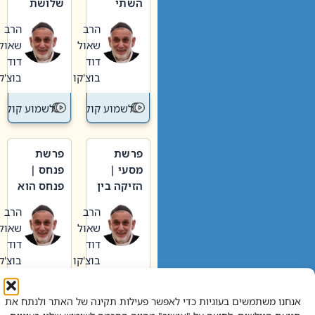
השתי
שלושת
וערב של
האבות
הרב
הרב
חיינו
שאול
שאול
דוד
דוד
בוצ'קו
בוצ'קו
לשמוע קול תורה – מדרש בפרשה
לשמוע קול תור
פרשת
פרשת
מסעי |
פנחס |
הזיקה בין
פנחס הוא
הכהן
אליהו: בין
הרב
הרב
הגדול לעם
קנאות
שאול
שאול
הורסת
דוד
דוד
לקנאות
בוצ'קו
בוצ'קו
בונה
לשמוע קול תורה – מדרש בפרשה
לשמוע קול תור
אנחנו משתמשים בעוגיות כדי לאפשר פעילות תקינה של האתר ולנתח את