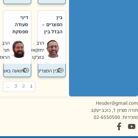
בין
דיני
המצרים –
סעודה
הבדל בין
מפסקת
אבלות
וערב
הרב
הרב
חדשה
תשעה
יחזקאל
חגי
לישנה
באב
בוצ'קו
הראל
בין המצרים
תשעה באב
…
3
2
1
Hesder@gmail.c
מציון 1, כוכב יעקב
ות: 02-6550500