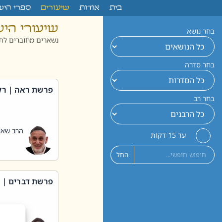
לתוכן
בית
אודות
שיעורים
ספרי היש
שיעורי הי
בחר נושא
נשארים מחוברים לתו
בחר סדרה
פרשת ראה | רק
בחר רב
הרב שאול
עד 15 דקות
החל
פרשת דברים | 