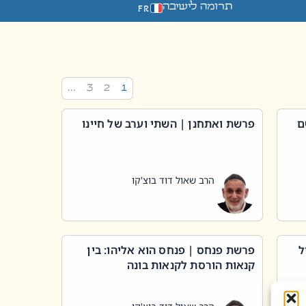
תרומה לישיבה
FR
…
3
2
1
ם
פרשת ואתחנן | השתי וערב של חיינו
הרב שאול דוד בוצ'קו
ל
פרשת פנחס | פנחס הוא אליהו: בין
קנאות הורסת לקנאות בונה