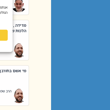
הרב שאול
אנחנו
הגולש
מדידה , קניה ,
הלכות שבת – סי
הרב שמו
מי אשם בחורבן
הרב שמו