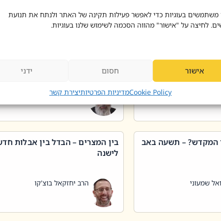
 דוד בוצ'קו
הרב שאול דוד בוצ'קו
 משתמשים בעוגיות כדי לאפשר פעילות תקינה של האתר ולנתח את תנועת
ים. לחיצה על "אישור" מהווה הסכמה לשימוש שלנו בעוגיות.
 שטיפת כלים בשבת –
ליקוטי מוהר"ן תניינא – גם לצדיקי
מן שכג
האמת יש ביטול תורה
אישור
חסום
ידני
אל שמעוני
הרב יאיר בידני
Cookie Policy
מדיניות הפרטיות
יצירת קשר
 המקדש? – תשעה באב
בין המצרים – הבדל בין אבלות חד
לישנה
אל שמעוני
הרב יחזקאל בוצ'קו