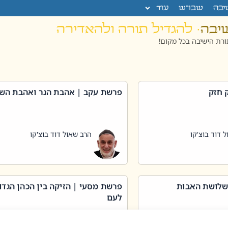
יבה
שבו”ש
עוד
שיבה
· להגדיל תורה ולהאדירה
רת הישיבה בכל מקום!
 חזק
פרשת עקב | אהבת הגר ואהבת הש
 דוד בוצ'קו
הרב שאול דוד בוצ'קו
שלושת האבות
פרשת מסעי | הזיקה בין הכהן הגדו
לעם